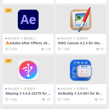
VIP
Mac软件
图形设计
Mac软件
应用软件
🔥Adobe After Effects 202
DMG Canvas 4.2.3 for Mac
6.0.0 for Mac中文破解版 (视
破解版 (可视化磁盘映像DMG
6 月前
3.2K
7 月前
95
频合成及特效制作软件)
打包软件)
VIP
Mac软件
应用软件
Mac软件
应用软件
iMazing 3 3.4.0-23279 for M
AirBuddy 3 3.0.861 for Mac
ac破解版 (iOS设备全能数据管
中文破解版 (AirPods状态管
7 月前
141
7 月前
121
理备份软件)
理软件)