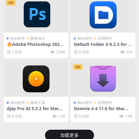
VIP
Mac软件
图形设计
Mac软件
应用软件
🔥Adobe Photoshop 2026
Default Folder X 6.2.3 for M
27.2 for Mac中文破解版 (强
ac破解版 (文件夹搜索快速访
7 月前
12.8K
9 月前
124
大的图形编辑工具)
问软件)
VIP
Mac软件
媒体工具
Mac软件
应用软件
djay Pro AI 5.5.2 for Mac破
Downie 4 4.11.6 for Mac破
解版 (智能DJ混音软件)
解版 (网络视频下载软件)
9 月前
1.2K
9 月前
1.9K
加载更多