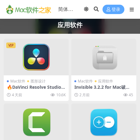
登录
应用软件
VIP
Mac软件
图形设计
Mac软件
应用软件
🔥DaVinci Resolve Studio 2
Invisible 3.2.2 for Mac破解
1.0.4 正式版 for Mac中文破
版 (文件隐藏软件)
4 天前
10.6K
2 月前
45
解版 (达芬奇调色视频剪辑软
件)