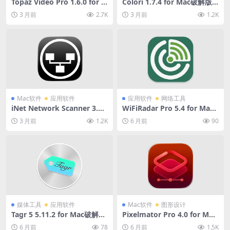
Topaz Video Pro 1.6.0 for M
Colori 1.7.4 for Mac破解版
ac破解版 (视频无损放大修复
(颜色设计软件)
3 月前
2.7K
3 月前
1.2K
软件)
Mac软件
应用软件
应用软件
网络工具
iNet Network Scanner 3.2.
WiFiRadar Pro 5.4 for Mac
5 for Mac破解版 (网络环境扫
破解版 (无线网络监控分析软
3 月前
1.2K
6 月前
90
描软件)
件)
媒体工具
应用软件
Mac软件
图形设计
Tagr 5 5.11.2 for Mac破解版
Pixelmator Pro 4.0 for Mac
(音乐标签管理和编辑软件)
破解版 (图片处理编辑软件)
6 月前
78
6 月前
1.5K