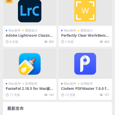
VIP
Mac软件
图形设计
Mac软件
图形设计
Adobe Lightroom Classic 2
Perfectly Clear WorkBench
026 15.1.1 for Mac破解版
4.6.1.2721 for Mac中文破解
6 月前
989
1 年前
466
(专业级照片管理编辑软件)
版 (图片优化软件)
Mac软件
应用软件
Mac软件
应用软件
PastePal 2.18.5 for Mac破解
Cisdem PDFMaster 7.0.0 fo
版 (Apple全平台剪贴板软件)
r Mac破解版 (PDF编辑转换软
11 月前
145
12 月前
107
件)
最新发布