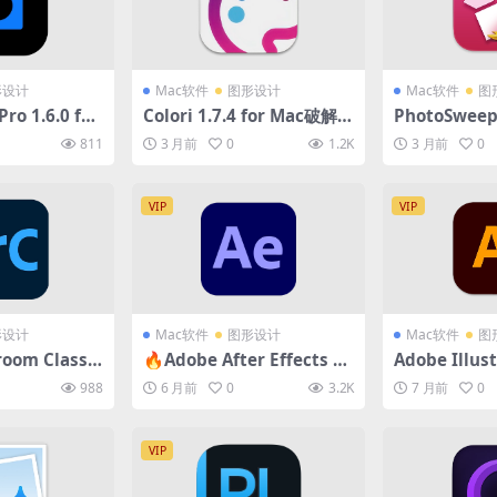
形设计
Mac软件
图形设计
Mac软件
图
ro 1.6.0 for
Colori 1.7.4 for Mac破解版
PhotoSweepe
降噪锐化放大软
(颜色设计软件)
Mac破解版 
811
3 月前
0
1.2K
3 月前
0
件)
VIP
VIP
形设计
Mac软件
图形设计
Mac软件
图
room Classic
🔥Adobe After Effects 20
Adob​​e Illus
 for Mac破解版
26.0.0 for Mac中文破解版
0.1 for M
988
6 月前
0
3.2K
7 月前
0
理编辑软件)
(视频合成及特效制作软件)
业矢量图形设
VIP