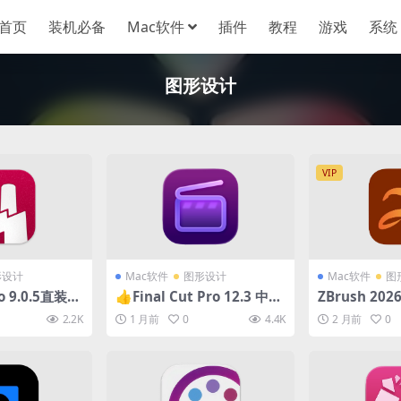
首页
装机必备
Mac软件
插件
教程
游戏
系统
图形设计
VIP
形设计
Mac软件
图形设计
Mac软件
图
ro 9.0.5直装激
👍Final Cut Pro 12.3 中文
ZBrush 2026
E/PR视觉特效
破解版 (Apple官方的剪辑软
破解版 (3D
2.2K
1 月前
0
4.4K
2 月前
0
件)