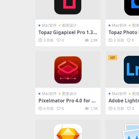
Mac软件
图形设计
Mac软件
图
Topaz Gigapixel Pro 1.3.0
Topaz Photo P
for Mac破解版 (人工智能图
Mac (图片
3 月前
0
2.0K
3 月前
0
片放大软件)
件)
VIP
Mac软件
图形设计
Mac软件
图
Pixelmator Pro 4.0 for M
Adobe Light
ac破解版 (图片处理编辑软
2026 15.1.1
6 月前
0
1.5K
6 月前
0
件)
(专业级照片管