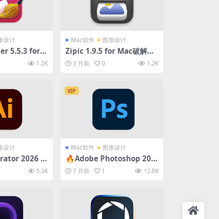
形设计
Mac软件
图形设计
r 5.5.3 for
Zipic 1.9.5 for Mac破解版
(重复照片清理软
(图像压缩尺寸调整软件)
1.2K
3 月前
0
1.2K
VIP
形设计
Mac软件
图形设计
trator 2026 3
🔥Adobe Photoshop 202
ac中文破解版 (专
6 27.2 for Mac中文破解版
5.3K
7 月前
1
12.8K
计软件)
(强大的图形编辑工具)