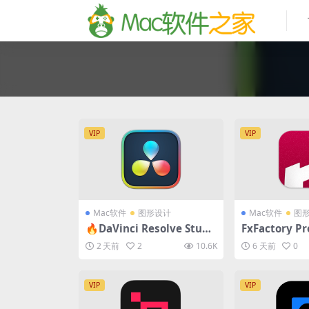
VIP
VIP
Mac软件
图形设计
Mac软件
图
🔥DaVinci Resolve Studi
FxFactory P
o 21.0.4 正式版 for Mac中
活版 FCPX/A
2 天前
2
10.6K
6 天前
0
文破解版 (达芬奇调色视频剪
插件包
辑软件)
VIP
VIP