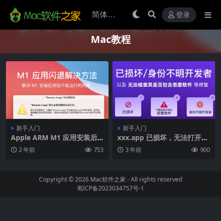
登录
Mac教程
新手入门
新手入门
Apple ARM M1 应用安装后
xxx.app 已损坏，无法打开，
运行闪退、无法激活怎么办？
你应该将它移到废纸篓/打不开
2 年前
753
3 年前
900
xxx，因为它来自身份不明的
开发者解决方法
Copyright © 2026
Mac软件之家
- All rights reserved
蜀ICP备2023034757号-1